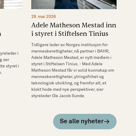
28. mai 2026
Adele Matheson Mestad inn
n
i styret i Stiftelsen Tinius
Tidligere leder av Norges institusjon for
menneskerettigheter, nå partner i BAHR,
yreleder i
Adele Matheson Mestad, er nytt medlem i
eg ser
styret i Stiftelsen Tinius. - Med Adele
tte styret i
Matheson Mestad får vi solid kunnskap om
n.
menneskerettigheter, ytringsfrihet og
teknologisk utvikling, og fremfor alt, et
klokt hode med nye perspektiver, sier
styreleder Ole Jacob Sunde.
Se alle nyheter