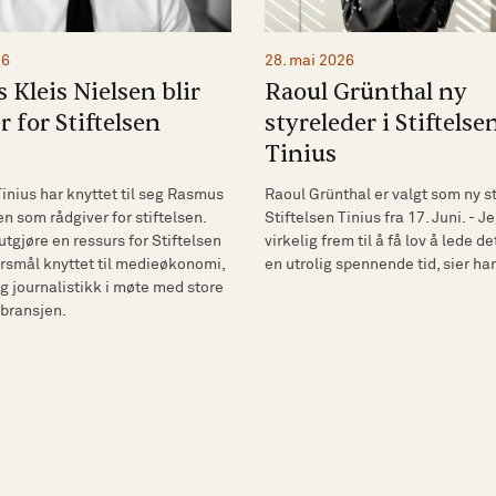
28. mai 2026
26
Raoul Grünthal ny
Kleis Nielsen blir
styreleder i Stiftelse
r for Stiftelsen
Tinius
Raoul Grünthal er valgt som ny st
Tinius har knyttet til seg Rasmus
Stiftelsen Tinius fra 17. Juni. - J
en som rådgiver for stiftelsen.
virkelig frem til å få lov å lede de
 utgjøre en ressurs for Stiftelsen
en utrolig spennende tid, sier ha
ørsmål knyttet til medieøkonomi,
g journalistikk i møte med store
 bransjen.