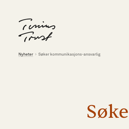
Til forsiden
Brødsmulesti
Nyheter
Søker kommunikasjons-ansvarlig
Søk