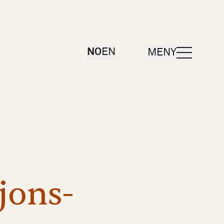
ÅPNE
NO
EN
MENY
jons-