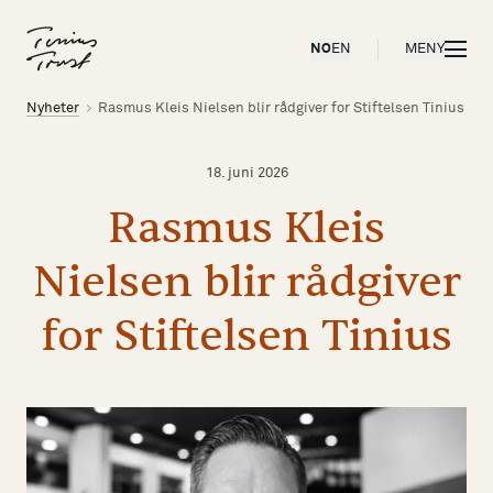
Til forsiden
ÅPNE
NO
EN
MENY
Brødsmulesti
Nyheter
Rasmus Kleis Nielsen blir rådgiver for Stiftelsen Tinius
18. juni 2026
Rasmus
Kleis
Nielsen
blir
rådgiver
for
Stiftelsen
Tinius