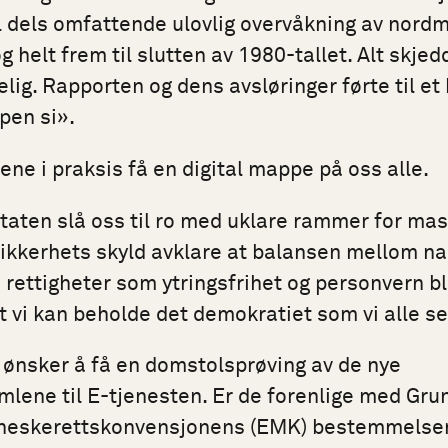
 dels omfattende ulovlig overvåkning av nordm
g helt frem til slutten av 1980-tallet. Alt skjed
elig. Rapporten og dens avsløringer førte til et
pen si».
ene i praksis få en digital mappe på oss alle.
til staten slå oss til ro med uklare rammer for m
r sikkerhets skyld avklare at balansen mellom n
rettigheter som ytringsfrihet og personvern bl
at vi kan beholde det demokratiet som vi alle s
s ønsker å få en domstolsprøving av de nye
lene til E-tjenesten. Er de forenlige med Gr
neskerettskonvensjonens (EMK) bestemmelser