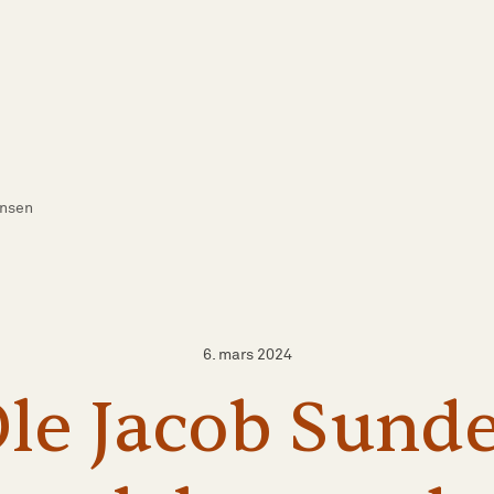
ansen
6. mars 2024
Ole
Jacob
Sund