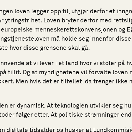
en loven legger opp til, utgjør derfor et inngre
 ytringsfrihet. Loven bryter derfor med rettsli
 europeiske menneskerettskonvensjonen og EØ
ngstjenesteloven må holde seg innenfor disse
este hvor disse grensene skal gå.
innvende at vi lever i et land hvor vi stoler på 
å tillit. Og at myndighetene vil forvalte loven
ikkert. Men hvis det er tilfellet, da trenger ikk
rden er dynamisk. At teknologien utvikler seg hur
der følger etter. At politiske strømninger end
den digitale tidsalder og husker at Lundkommis