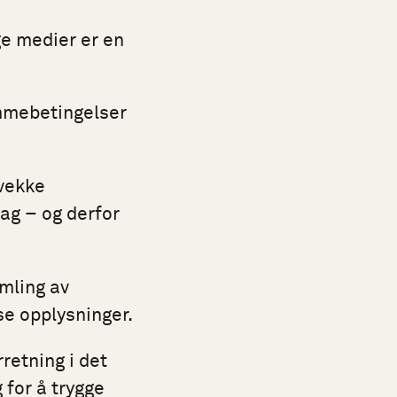
ge medier er en
rammebetingelser
svekke
dag – og derfor
mling av
se opplysninger.
retning i det
g for å trygge