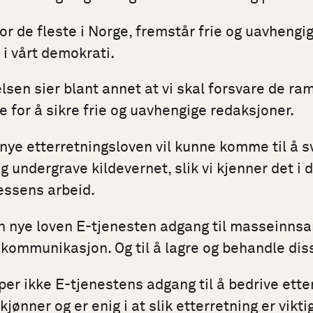
ror de fleste i Norge, fremstår frie og uavhengi
i vårt demokrati.
telsen sier blant annet at vi skal forsvare de 
e for å sikre frie og uavhengige redaksjoner.
n nye etterretningsloven vil kunne komme til å 
g undergrave kildevernet, slik vi kjenner det i 
essens arbeid.
n nye loven E-tjenesten adgang til masseinnsa
l kommunikasjon. Og til å lagre og behandle dis
er ikke E-tjenestens adgang til å bedrive etter
kjønner og er enig i at slik etterretning er vikti