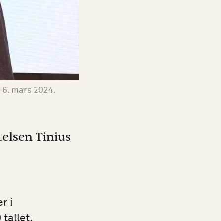
n 6. mars 2024.
telsen Tinius
r i
tallet.