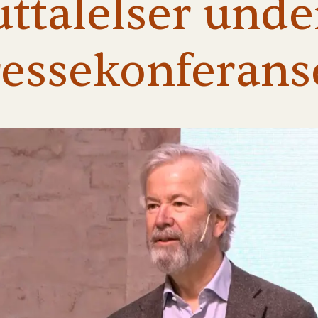
uttalelser
unde
ressekonferans