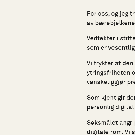
For oss, og jeg t
av bærebjelkene 
Vedtekter i stif
som er vesentlig
Vi frykter at de
ytringsfriheten o
vanskeliggjør pr
Som kjent gir de
personlig digita
Søksmålet angrip
digitale rom. Vi s