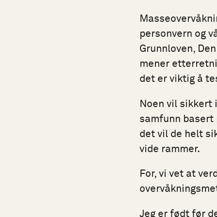
Masseovervåkning
personvern og vår
Grunnloven, Den
mener etterretni
det er viktig å t
Noen vil sikkert 
samfunn basert p
det vil de helt s
vide rammer.
For, vi vet at ve
overvåkningsmeto
Jeg er født før 