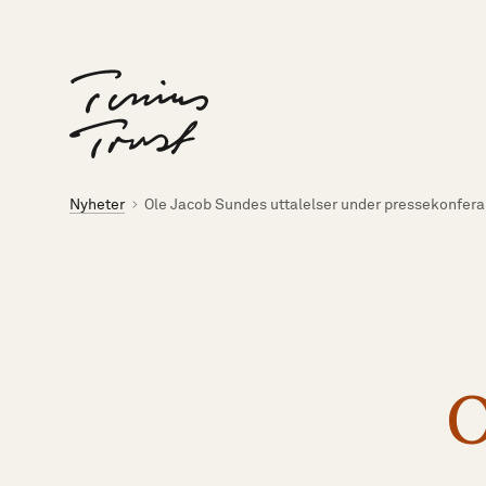
Til forsiden
Brødsmulesti
Nyheter
Ole Jacob Sundes uttalelser under pressekonfer