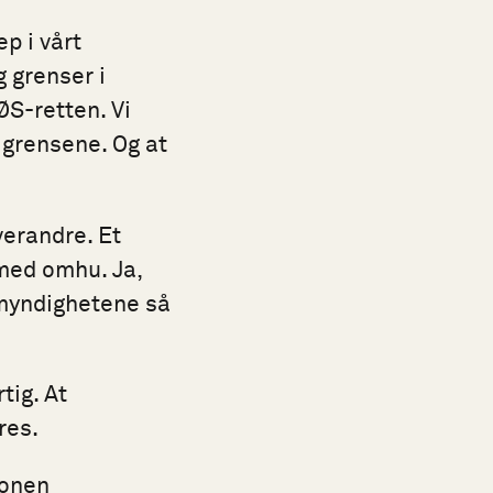
p i vårt
g grenser i
S-retten. Vi
 grensene. Og at
hverandre. Et
 med omhu. Ja,
e myndighetene så
tig. At
res.
jonen