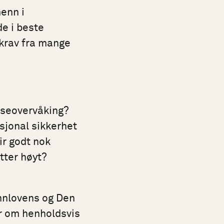
enn i
de i beste
 krav fra mange
asseovervåking?
asjonal sikkerhet
ir godt nok
etter høyt?
unnlovens og Den
 om henholdsvis