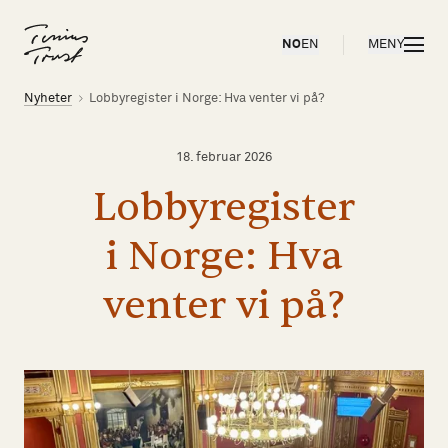
Til forsiden
ÅPNE
NO
EN
MENY
Brødsmulesti
Nyheter
Lobbyregister i Norge: Hva venter vi på?
18. februar 2026
Lobbyregister
i
Norge:
Hva
venter
vi
på?