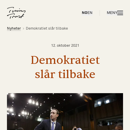
Til forsiden
ÅPNE
NO
EN
MENY
Brødsmulesti
Nyheter
Demokratiet slår tilbake
12. oktober 2021
Demokratiet
slår
tilbake