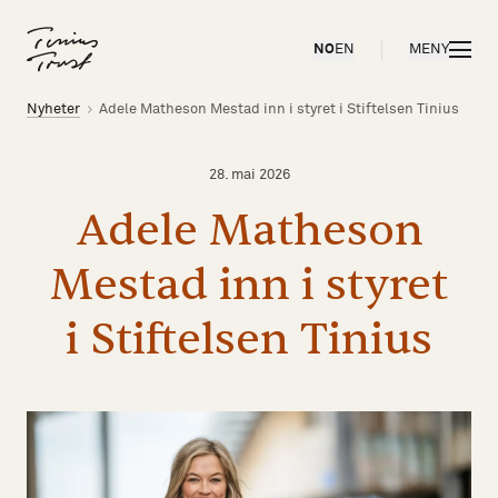
Til forsiden
ÅPNE
NO
EN
MENY
Brødsmulesti
Nyheter
Adele Matheson Mestad inn i styret i Stiftelsen Tinius
28. mai 2026
Adele
Matheson
Mestad
inn
i
styret
i
Stiftelsen
Tinius